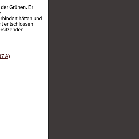
 der Grünen. Er
e
rhindert hätten und
cht entschlossen
orsitzenden
37 A)