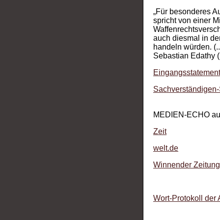
„Für besonderes Au
spricht von einer 
Waffenrechtsversch
auch diesmal in der
handeln würden. (
Sebastian Edathy 
Eingangsstatement
Sachverständigen-
MEDIEN-ECHO auf 
Zeit
welt.de
Winnender Zeitung
Wort-Protokoll der