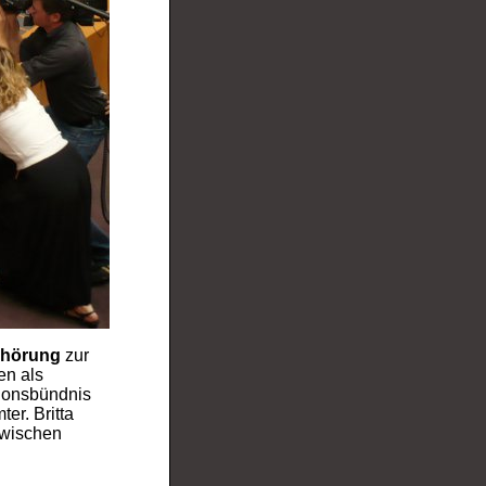
hörung
zur
en als
tionsbündnis
er. Britta
zwischen